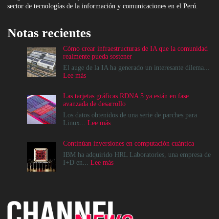
sector de tecnologías de la información y comunicaciones en el Perú.
Notas recientes
Cómo crear infraestructuras de IA que la comunidad
realmente pueda sostener
El auge de la IA ha generado un interesante dilema...
:
Lee más
Cómo
crear
Las tarjetas gráficas RDNA 5 ya están en fase
infraestructuras
avanzada de desarrollo
de
IA
Los datos obtenidos de una serie de parches para
que
:
Linux...
Lee más
la
Las
comunidad
tarjetas
Continúan inversiones en computación cuántica
realmente
gráficas
pueda
RDNA
IBM ha adquirido HRL Laboratories, una empresa de
sostener
5
:
I+D en...
Lee más
ya
Continúan
están
inversiones
en
en
fase
computación
avanzada
cuántica
de
desarrollo