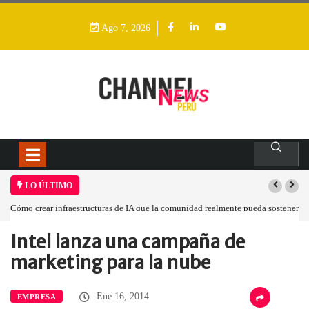
Ago 7, 2026
LO ÚLTIMO
Cómo crear infraestructuras de IA que la comunidad realmente pueda sostener
Intel lanza una campaña de
Home
Empresa
Intel lanza una…
marketing para la nube
Ene 16, 2014
EMPRESA