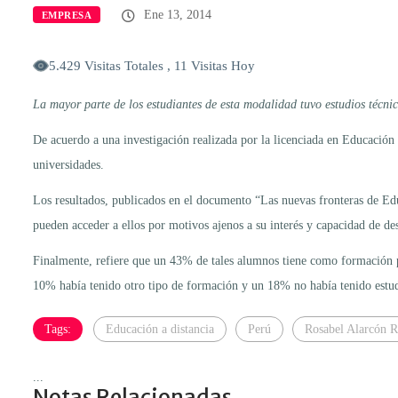
Ene 13, 2014
EMPRESA
5.429 Visitas Totales , 11 Visitas Hoy
La mayor parte de los estudiantes de esta modalidad tuvo estudios técni
De acuerdo a una investigación realizada por la licenciada en Educación
universidades.
Los resultados, publicados en el documento “Las nuevas fronteras de Edu
pueden acceder a ellos por motivos ajenos a su interés y capacidad de des
Finalmente, refiere que un 43% de tales alumnos tiene como formación p
10% había tenido otro tipo de formación y un 18% no había tenido estud
Tags:
Educación a distancia
Perú
Rosabel Alarcón 
...
Notas Relacionadas