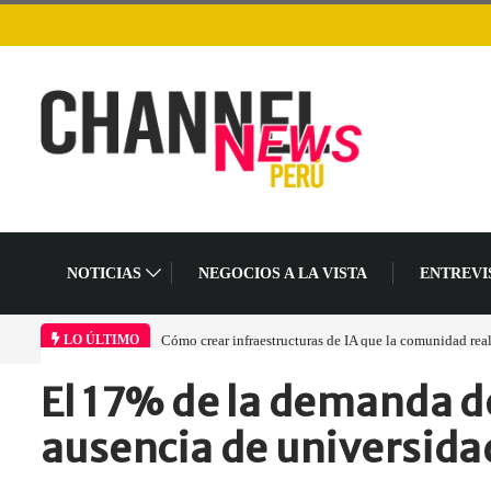
NOTICIAS
NEGOCIOS A LA VISTA
ENTREVI
Cómo crear infraestructuras de IA que la comunidad rea
LO ÚLTIMO
El 17% de la demanda d
Home
Empresa
El 17% de…
ausencia de universidad