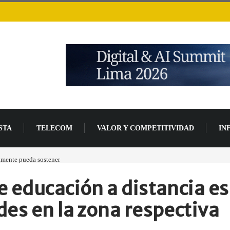
STA
TELECOM
VALOR Y COMPETITIVIDAD
IN
lmente pueda sostener
Las tarjetas gráficas RDNA 5 ya están en fase avanzada de des
e educación a distancia e
es en la zona respectiva