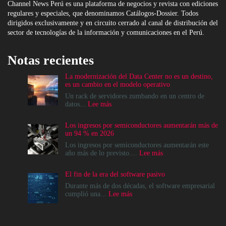
Channel News Perú es una plataforma de negocios y revista con ediciones
regulares y especiales, que denominamos Catálogos-Dossier. Todos
dirigidos exclusivamente y en circuito cerrado al canal de distribución del
sector de tecnologías de la información y comunicaciones en el Perú.
Notas recientes
La modernización del Data Center no es un destino,
es un cambio en el modelo operativo
Un rack de servidores zumbando en un centro de
:
datos...
Lee más
La
modernización
Los ingresos por semiconductores aumentarán más de
del
un 94 % en 2026
Data
Center
Los ingresos por semiconductores aumentarán este
no
:
año más de lo previsto....
Lee más
es
Los
un
ingresos
El fin de la era del software pasivo
destino,
por
es
semiconductores
Durante más de dos décadas, el software empresarial
un
aumentarán
:
cumplió una...
Lee más
cambio
más
El
en
de
fin
el
un
de
modelo
94
la