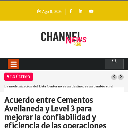
Ago 8, 2026
LO ÚLTIMO
La modernización del Data Center no es un destino, es un cambio en el
modelo operativo
Acuerdo entre Cementos
Home
Empresa
Acuerdo entre Cementos…
Avellaneda y Level 3 para
mejorar la confiabilidad y
eficiencia de las operaciones