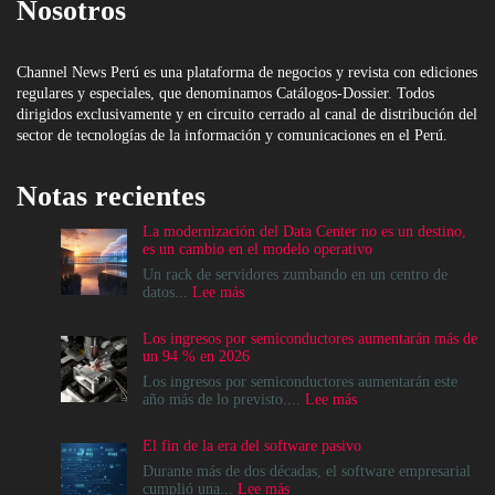
Nosotros
Channel News Perú es una plataforma de negocios y revista con ediciones
regulares y especiales, que denominamos Catálogos-Dossier. Todos
dirigidos exclusivamente y en circuito cerrado al canal de distribución del
sector de tecnologías de la información y comunicaciones en el Perú.
Notas recientes
La modernización del Data Center no es un destino,
es un cambio en el modelo operativo
Un rack de servidores zumbando en un centro de
:
datos...
Lee más
La
modernización
Los ingresos por semiconductores aumentarán más de
del
un 94 % en 2026
Data
Center
Los ingresos por semiconductores aumentarán este
no
:
año más de lo previsto....
Lee más
es
Los
un
ingresos
El fin de la era del software pasivo
destino,
por
es
semiconductores
Durante más de dos décadas, el software empresarial
un
aumentarán
:
cumplió una...
Lee más