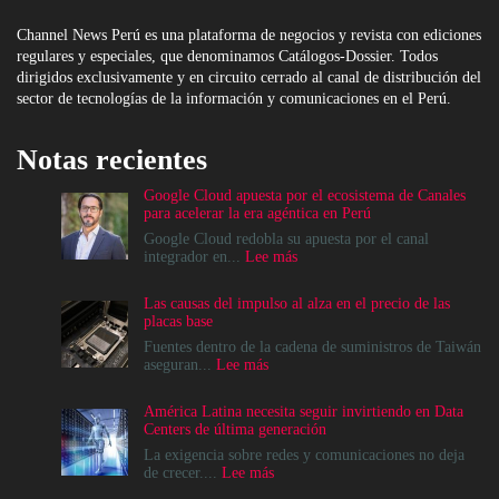
Channel News Perú es una plataforma de negocios y revista con ediciones
regulares y especiales, que denominamos Catálogos-Dossier. Todos
dirigidos exclusivamente y en circuito cerrado al canal de distribución del
sector de tecnologías de la información y comunicaciones en el Perú.
Notas recientes
Google Cloud apuesta por el ecosistema de Canales
para acelerar la era agéntica en Perú
Google Cloud redobla su apuesta por el canal
:
integrador en...
Lee más
Google
Cloud
Las causas del impulso al alza en el precio de las
apuesta
placas base
por
el
Fuentes dentro de la cadena de suministros de Taiwán
ecosistema
:
aseguran...
Lee más
de
Las
Canales
causas
América Latina necesita seguir invirtiendo en Data
para
del
Centers de última generación
acelerar
impulso
la
al
La exigencia sobre redes y comunicaciones no deja
era
alza
:
de crecer....
Lee más
agéntica
en
América