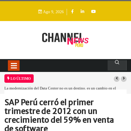
Ago 9, 2026
LO ÚLTIMO
La modernización del Data Center no es un destino, es un cambio en el
modelo operativo
SAP Perú cerró el primer
Home
Global
SAP Perú cerró…
trimestre de 2012 con un
crecimiento del 59% en venta
de software