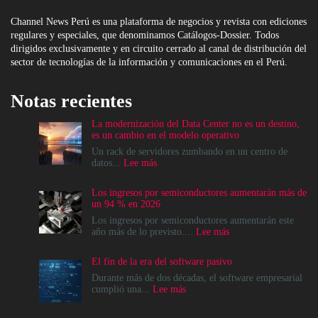
Channel News Perú es una plataforma de negocios y revista con ediciones
regulares y especiales, que denominamos Catálogos-Dossier. Todos
dirigidos exclusivamente y en circuito cerrado al canal de distribución del
sector de tecnologías de la información y comunicaciones en el Perú.
Notas recientes
La modernización del Data Center no es un destino,
es un cambio en el modelo operativo
Un rack de servidores zumbando en un centro de
:
datos...
Lee más
La
modernización
Los ingresos por semiconductores aumentarán más de
del
un 94 % en 2026
Data
Center
Los ingresos por semiconductores aumentarán este
no
:
año más de lo previsto....
Lee más
es
Los
un
ingresos
El fin de la era del software pasivo
destino,
por
es
semiconductores
Durante más de dos décadas, el software empresarial
un
aumentarán
:
cumplió una...
Lee más
cambio
más
El
en
de
fin