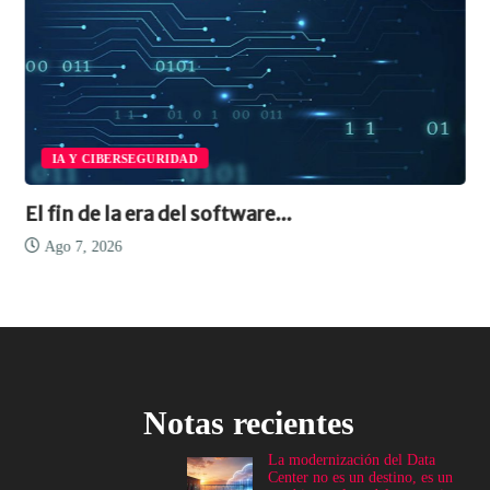
IA Y CIBERSEGURIDAD
El fin de la era del software...
Ago 7, 2026
Notas recientes
La modernización del Data
Center no es un destino, es un