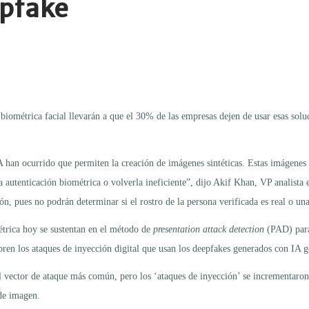
epfake
iométrica facial llevarán a que el 30% de las empresas dejen de usar esas soluc
 han ocurrido que permiten la creación de imágenes sintéticas. Estas imágenes d
a autenticación biométrica o volverla ineficiente”, dijo Akif Khan, VP analist
ión, pues no podrán determinar si el rostro de la persona verificada es real o un
étrica hoy se sustentan en el método de
presentation attack detection
(PAD) para 
ren los ataques de inyección digital que usan los deepfakes generados con IA g
 el vector de ataque más común, pero los ‘ataques de inyección’ se incrementa
de imagen.