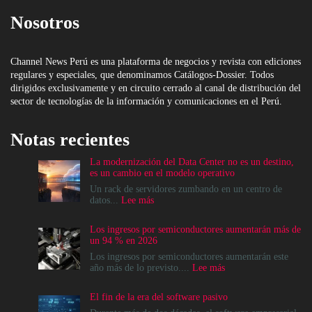
Nosotros
Channel News Perú es una plataforma de negocios y revista con ediciones
regulares y especiales, que denominamos Catálogos-Dossier. Todos
dirigidos exclusivamente y en circuito cerrado al canal de distribución del
sector de tecnologías de la información y comunicaciones en el Perú.
Notas recientes
La modernización del Data Center no es un destino,
es un cambio en el modelo operativo
Un rack de servidores zumbando en un centro de
:
datos...
Lee más
La
modernización
Los ingresos por semiconductores aumentarán más de
del
un 94 % en 2026
Data
Center
Los ingresos por semiconductores aumentarán este
no
:
año más de lo previsto....
Lee más
es
Los
un
ingresos
El fin de la era del software pasivo
destino,
por
es
semiconductores