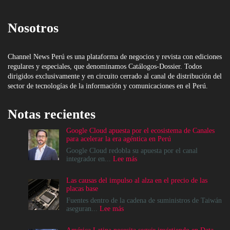
Nosotros
Channel News Perú es una plataforma de negocios y revista con ediciones
regulares y especiales, que denominamos Catálogos-Dossier. Todos
dirigidos exclusivamente y en circuito cerrado al canal de distribución del
sector de tecnologías de la información y comunicaciones en el Perú.
Notas recientes
Google Cloud apuesta por el ecosistema de Canales
para acelerar la era agéntica en Perú
Google Cloud redobla su apuesta por el canal
:
integrador en...
Lee más
Google
Cloud
Las causas del impulso al alza en el precio de las
apuesta
placas base
por
el
Fuentes dentro de la cadena de suministros de Taiwán
ecosistema
:
aseguran...
Lee más
de
Las
Canales
causas