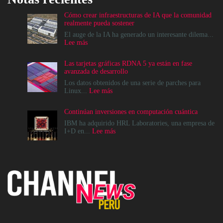
Cómo crear infraestructuras de IA que la comunidad
realmente pueda sostener
El auge de la IA ha generado un interesante dilema...
:
Lee más
Cómo
crear
Las tarjetas gráficas RDNA 5 ya están en fase
infraestructuras
avanzada de desarrollo
de
IA
Los datos obtenidos de una serie de parches para
que
:
Linux...
Lee más
la
Las
comunidad
tarjetas
Continúan inversiones en computación cuántica
realmente
gráficas
pueda
RDNA
IBM ha adquirido HRL Laboratories, una empresa de
sostener
5
:
I+D en...
Lee más
ya
Continúan
están
inversiones
en
en
fase
computación
avanzada
cuántica
de
desarrollo